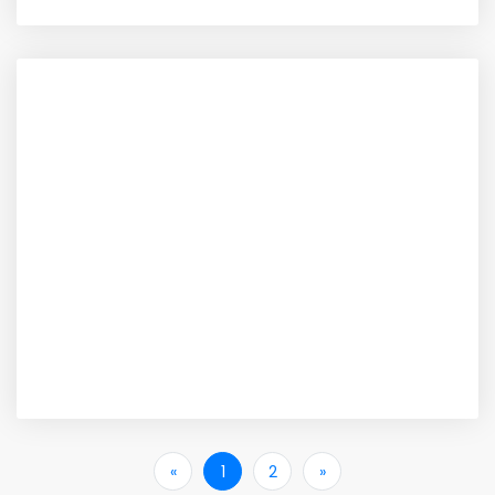
«
İlk
1
2
»
Son