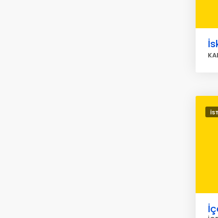
İs
KA
İS
İç