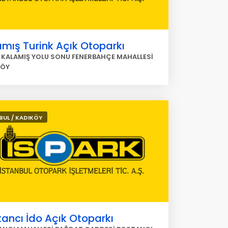
mış Turink Açık Otoparkı
 KALAMIŞ YOLU SONU FENERBAHÇE MAHALLESİ
KÖY
BUL / KADIKÖY
ancı İdo Açık Otoparkı