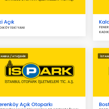
ki Açık
Kala
FENER
DIKÖY İSKİ YANI
KADI
TANBUL / ATAŞEHİR
İSTAN
erenköy Açık Otoparkı
Bost