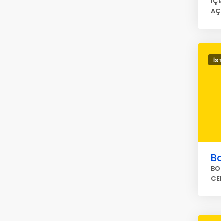
İÇ
AÇ
İS
Bo
BO
CE