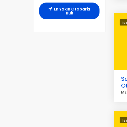
En Yakın Otoparkı
Bul!
İS
S
O
ME
İS