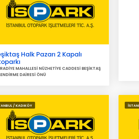
şiktaş Halk Pazarı 2 Kapalı
toparkı
RADİYE MAHALLESİ NÜZHETİYE CADDESİ BEŞİKTAŞ
LENDİRME DAİRESİ ÖNÜ
TANBUL / KADIKÖY
İSTAN