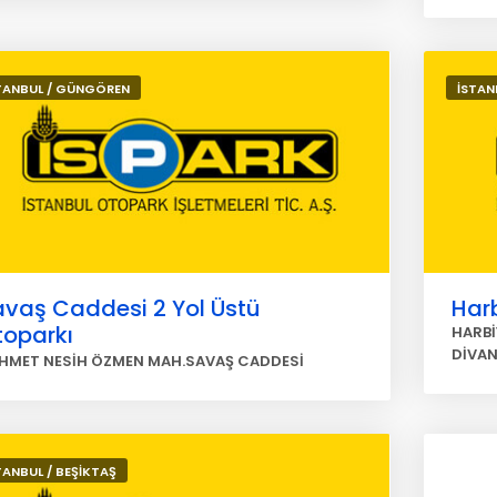
TANBUL / GÜNGÖREN
İSTANB
avaş Caddesi 2 Yol Üstü
Harb
toparkı
HARBİ
DİVAN
HMET NESİH ÖZMEN MAH.SAVAŞ CADDESİ
TANBUL / BEŞİKTAŞ