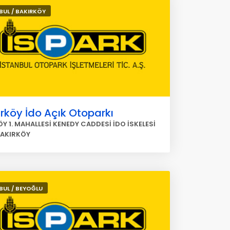
BUL / BAKIRKÖY
rköy İdo Açık Otoparkı
Y 1. MAHALLESİ KENEDY CADDESİ İDO İSKELESİ
BAKIRKÖY
BUL / BEYOĞLU