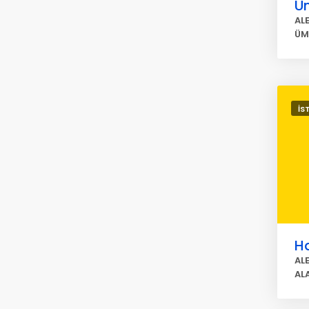
Üm
AL
ÜM
İS
Ha
AL
AL