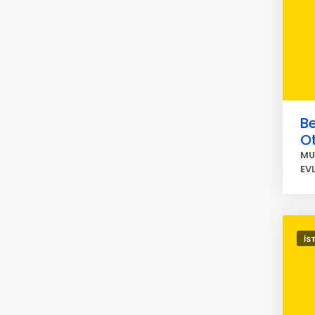
Be
O
MU
EV
İS