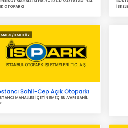
ERENKÖY MAHALLESİ HALYOLU CD KOZYATAĞI HAL
BOSTA
IK OTOPARKI
İSKEL
TANBUL / KADIKÖY
stancı Sahil-Cep Açık Otoparkı
STANCI MAHALLESİ ÇETİN EMEÇ BULVARI SAHİL
P