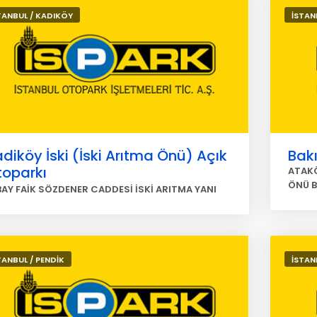
TANBUL / KADIKÖY
İSTAN
diköy İski (İski Arıtma Önü) Açık
Bakı
toparkı
ATAKÖ
ÖNÜ 
BAY FAİK SÖZDENER CADDESİ İSKİ ARITMA YANI
TANBUL / PENDİK
İSTAN