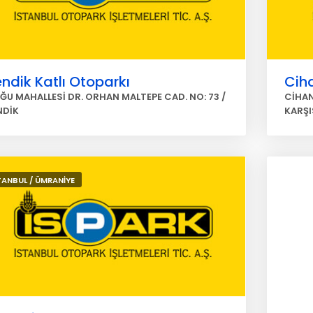
ndik Katlı Otoparkı
Ciha
ĞU MAHALLESİ DR. ORHAN MALTEPE CAD. NO: 73 /
CİHAN
NDİK
KARŞI
TANBUL / ÜMRANİYE