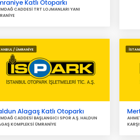
raniye Katlı Otoparkı
EMDAĞ CADDESİ TRT LOJMANLARI YANI
RANİYE
TANBUL / ÜMRANİYE
İSTAN
ldun Alagaş Katlı Otoparkı
Mert
EMDAĞ CADDESİ BAŞLANGICI SPOR A.Ş. HALDUN
AHMET
AGAŞ KOMPLEKSİ ÜMRANİYE
KARŞI