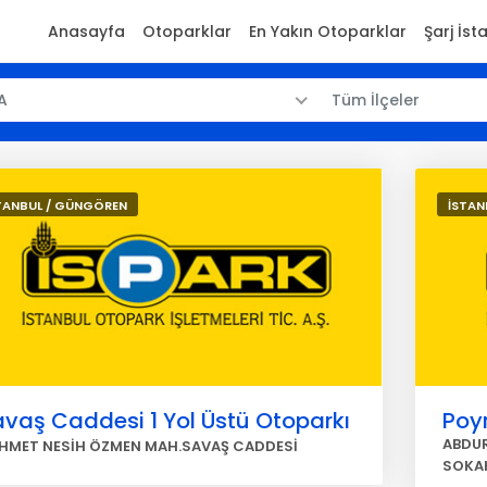
Anasayfa
Otoparklar
En Yakın Otoparklar
Şarj İst
A
Tüm İlçeler
TANBUL / GÜNGÖREN
İSTAN
vaş Caddesi 1 Yol Üstü Otoparkı
Poyr
ABDU
HMET NESİH ÖZMEN MAH.SAVAŞ CADDESİ
SOKA