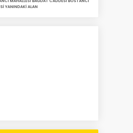
NCI MAHALLESİ BAĞDAT CADDESİ BOSTANCI
ESİ YANINDAKİ ALAN