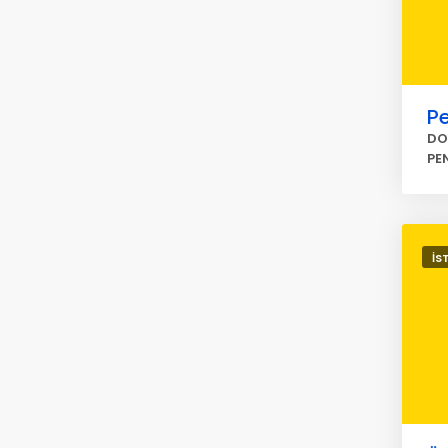
Pe
DO
PE
İS