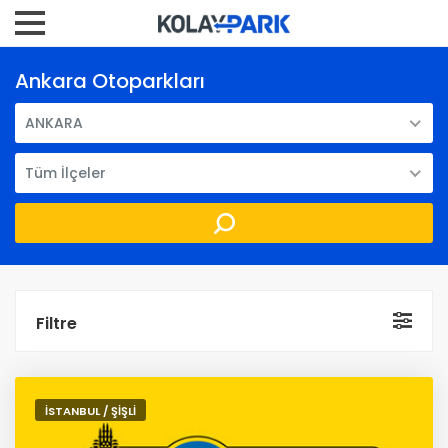
Ankara Otoparkları
ANKARA
Tüm İlçeler
Filtre
İSTANBUL / ŞİŞLİ