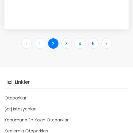
«
İlk
1
2
3
4
5
»
Son
Hızlı Linkler
Otoparklar
Şarj İstasyonları
Konumuna En Yakın Otoparklar
Yediemin Otoparkları