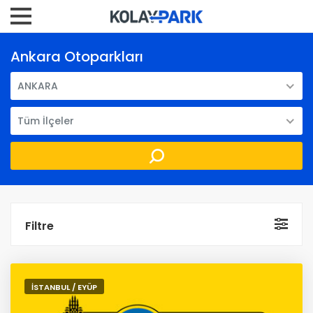
Ankara Otoparkları
ANKARA
Tüm İlçeler
Filtre
İSTANBUL / EYÜP