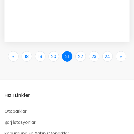
«
İlk
18
19
20
21
22
23
24
»
Son
Hızlı Linkler
Otoparklar
Şarj İstasyonları
Konumuna En Yakın Otoparklar