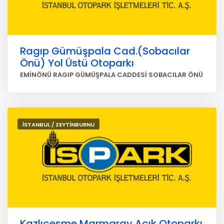
Ragıp Gümüşpala Cad.(Sobacılar
Önü) Yol Üstü Otoparkı
EMİNÖNÜ RAGIP GÜMÜŞPALA CADDESİ SOBACILAR ÖNÜ
İSTANBUL / ZEYTİNBURNU
Kazlıçeşme Marmaray Açık Otoparkı