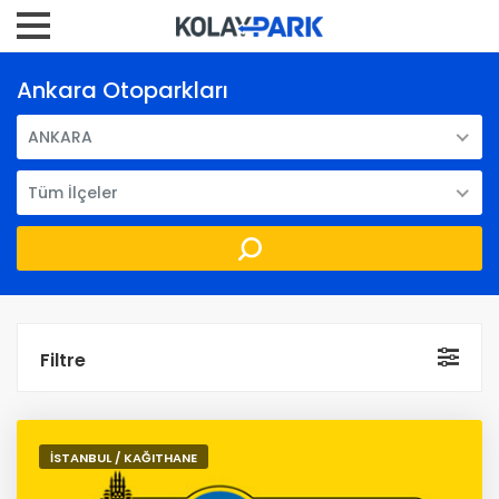
Ankara Otoparkları
ANKARA
Tüm İlçeler
Filtre
İSTANBUL / KAĞITHANE