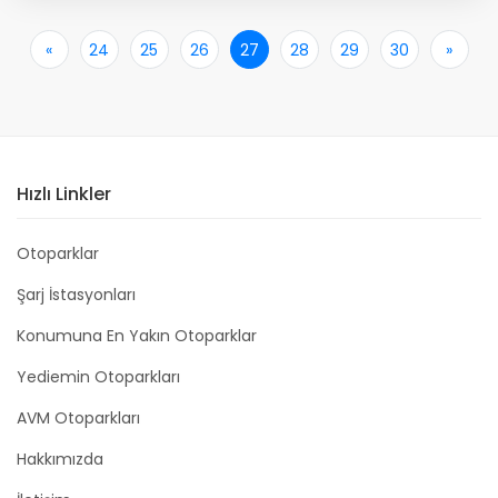
«
İlk
24
25
26
27
28
29
30
»
Son
Hızlı Linkler
Otoparklar
Şarj İstasyonları
Konumuna En Yakın Otoparklar
Yediemin Otoparkları
AVM Otoparkları
Hakkımızda