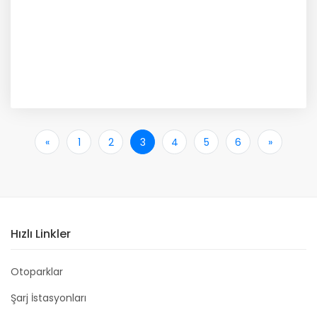
«
İlk
1
2
3
4
5
6
»
Son
Hızlı Linkler
Otoparklar
Şarj İstasyonları