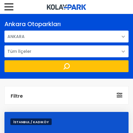
Ankara Otoparkları
ANKARA
Tüm İlçeler
Filtre
İSTANBUL / KADIKÖY