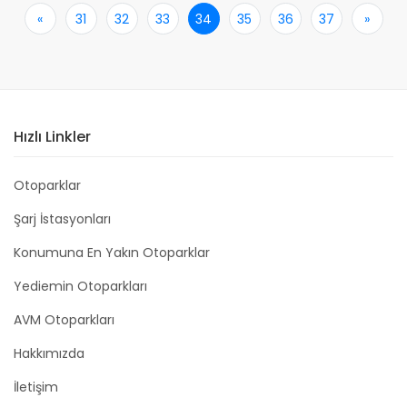
«
İlk
31
32
33
34
35
36
37
»
Son
Hızlı Linkler
Otoparklar
Şarj İstasyonları
Konumuna En Yakın Otoparklar
Yediemin Otoparkları
AVM Otoparkları
Hakkımızda
İletişim