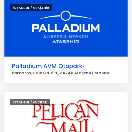
İSTANBUL / ATAŞEHİR
Palladium AVM Otoparkı
Barbaros, Halk Cd. 8-B, 34746 Ataşehir/İstanbul
İSTANBUL / AVCILAR