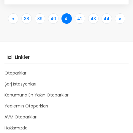
«
İlk
38
39
40
41
42
43
44
»
Son
Hızlı Linkler
Otoparklar
Şarj İstasyonları
Konumuna En Yakın Otoparklar
Yediemin Otoparkları
AVM Otoparkları
Hakkımızda