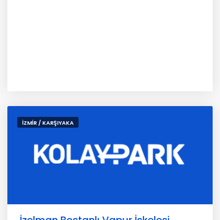
İZMİR / KARŞIYAKA