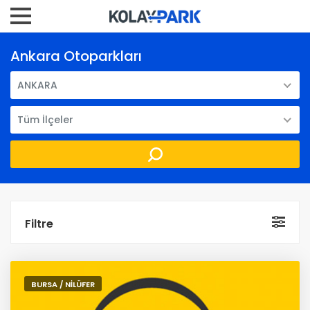
Ankara Otoparkları
ANKARA
Tüm İlçeler
Filtre
BURSA / NİLÜFER