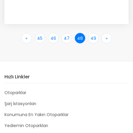
«
İlk
45
46
47
48
49
»
Son
Hızlı Linkler
Otoparklar
Şarj İstasyonları
Konumuna En Yakın Otoparklar
Yediemin Otoparkları