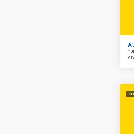
At
TU
AT
İS