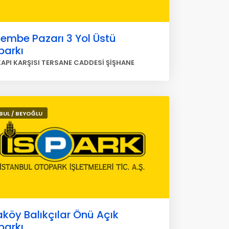
embe Pazarı 3 Yol Üstü
parkı
API KARŞISI TERSANE CADDESİ ŞİŞHANE
BUL / BEYOĞLU
köy Balıkçılar Önü Açık
parkı