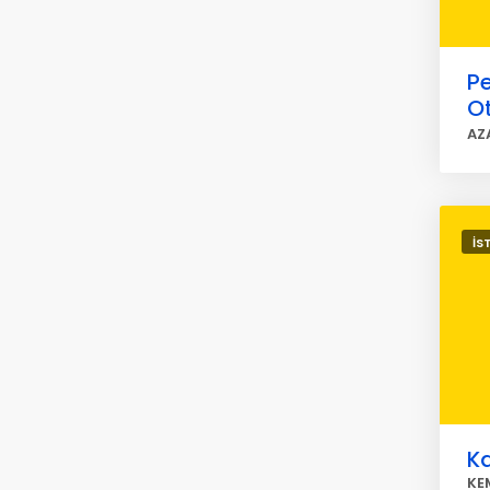
Pe
O
AZ
İS
K
KE