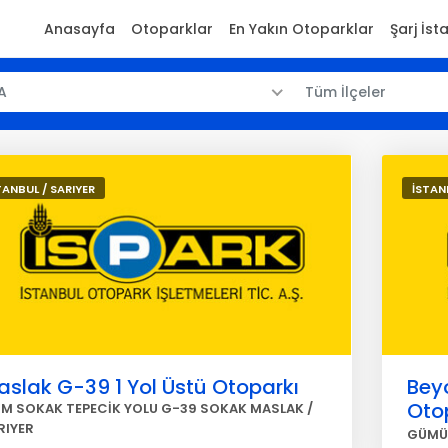
Anasayfa
Otoparklar
En Yakın Otoparklar
Şarj İst
A
Tüm İlçeler
TANBUL / SARIYER
İSTAN
slak G-39 1 Yol Üstü Otoparkı
Bey
Oto
LİM SOKAK TEPECİK YOLU G-39 SOKAK MASLAK /
RIYER
GÜMÜŞ