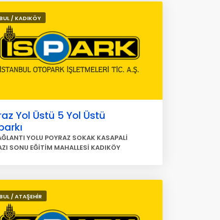
BUL / KADIKÖY
az Yol Üstü 5 Yol Üstü
parkı
AĞLANTI YOLU POYRAZ SOKAK KASAPALİ
ZI SONU EĞİTİM MAHALLESİ KADIKÖY
BUL / ATAŞEHİR