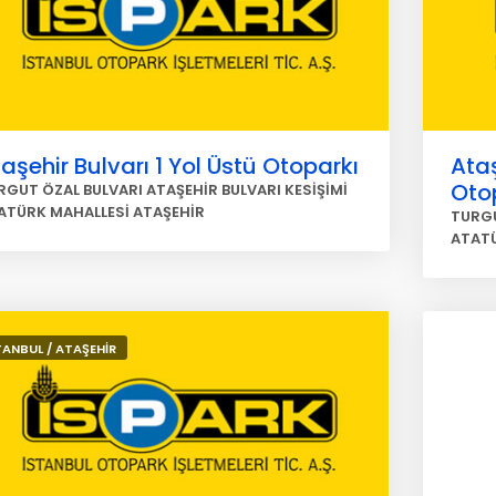
aşehir Bulvarı 1 Yol Üstü Otoparkı
Ataş
Oto
RGUT ÖZAL BULVARI ATAŞEHİR BULVARI KESİŞİMİ
ATÜRK MAHALLESİ ATAŞEHİR
TURGU
ATATÜ
TANBUL / ATAŞEHİR