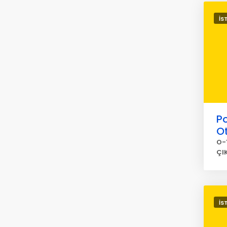
İS
Po
O
O-
ÇI
İS