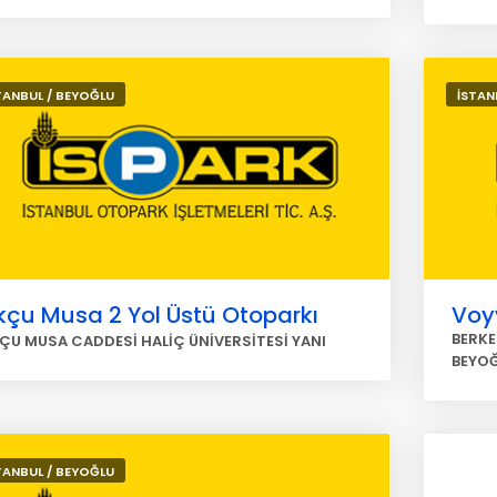
TANBUL / BEYOĞLU
İSTAN
kçu Musa 2 Yol Üstü Otoparkı
Voy
BERKE
ÇU MUSA CADDESİ HALİÇ ÜNİVERSİTESİ YANI
BEYO
TANBUL / BEYOĞLU