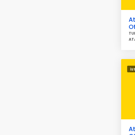
At
O
TU
AT
İS
At