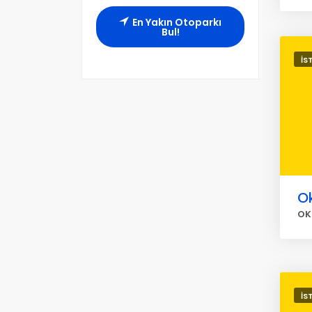
En Yakın Otoparkı
Bul!
İS
O
OK
İS