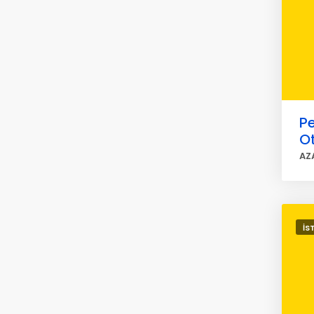
Pe
O
AZ
İS