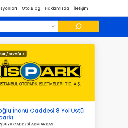
asyonları
Oto Blog
Hakkımızda
İletişim
BUL / BEYOĞLU
oğlu İnönü Caddesi 8 Yol Üstü
parkı
SUYU CADDESİ AKM ARKASI