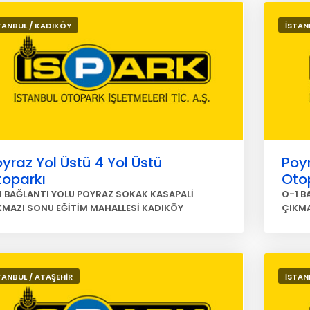
TANBUL / KADIKÖY
İSTAN
yraz Yol Üstü 4 Yol Üstü
Poyr
toparkı
Oto
1 BAĞLANTI YOLU POYRAZ SOKAK KASAPALİ
O-1 B
KMAZI SONU EĞİTİM MAHALLESİ KADIKÖY
ÇIKMA
TANBUL / ATAŞEHİR
İSTAN