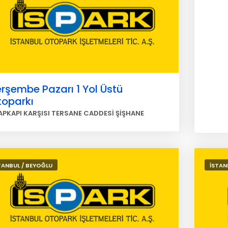
rşembe Pazarı 1 Yol Üstü
toparkı
APKAPI KARŞISI TERSANE CADDESİ ŞİŞHANE
TANBUL / BEYOĞLU
İSTAN