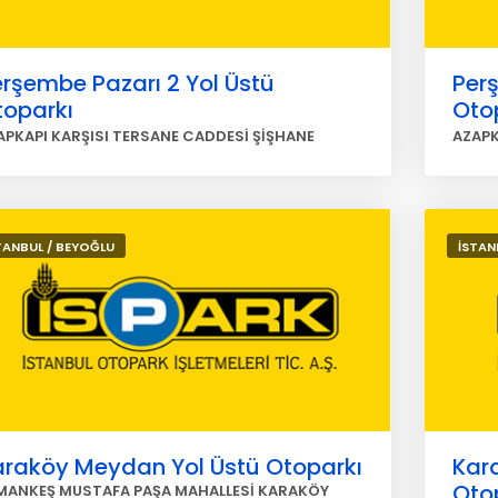
rşembe Pazarı 2 Yol Üstü
Perş
toparkı
Oto
APKAPI KARŞISI TERSANE CADDESİ ŞİŞHANE
AZAPK
TANBUL / BEYOĞLU
İSTAN
araköy Meydan Yol Üstü Otoparkı
Kara
Oto
MANKEŞ MUSTAFA PAŞA MAHALLESİ KARAKÖY