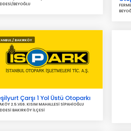
DDESİ/BEYOĞLU
FERME
BEYO
TANBUL / BAKIRKÖY
şilyurt Çarşı 1 Yol Üstü Otoparkı
AKÖY 2.5.VE6. KISIM MAHALLESİ SİPAHİOĞLU
DDESİ BAKIRKÖY İLÇESİ