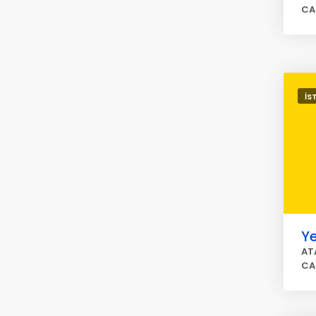
CA
İS
Ye
AT
CA