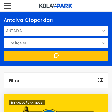
Antalya Otoparkları
ANTALYA
Tüm İlçeler
Filtre
İSTANBUL / BAKIRKÖY