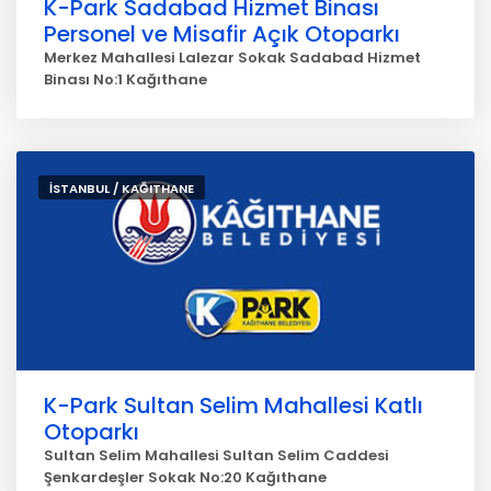
K-Park Sadabad Hizmet Binası
Personel ve Misafir Açık Otoparkı
Merkez Mahallesi Lalezar Sokak Sadabad Hizmet
Binası No:1 Kağıthane
İSTANBUL / KAĞITHANE
K-Park Sultan Selim Mahallesi Katlı
Otoparkı
Sultan Selim Mahallesi Sultan Selim Caddesi
Şenkardeşler Sokak No:20 Kağıthane