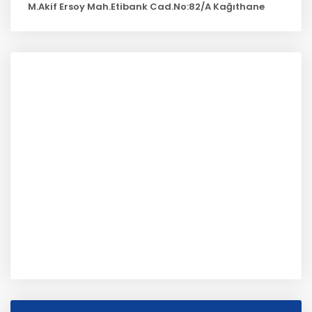
M.Akif Ersoy Mah.Etibank Cad.No:82/A Kağıthane