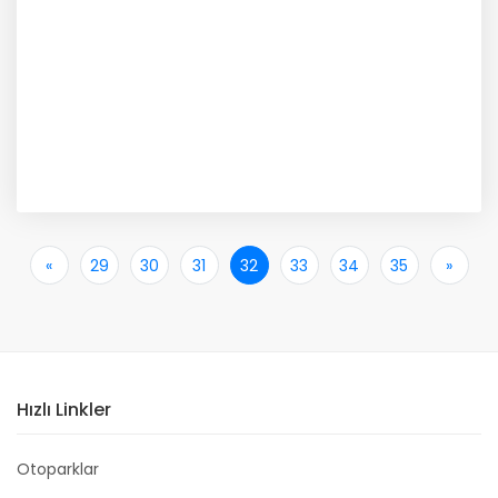
«
İlk
29
30
31
32
33
34
35
»
Son
Hızlı Linkler
Otoparklar