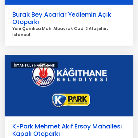
Burak Bey Acarlar Yediemin Açık
Otoparkı
Yeni Çamlıca Mah. Albayrak Cad. 2 Ataşehir,
İstanbul
İSTANBUL / KAĞITHANE
K-Park Mehmet Akif Ersoy Mahallesi
Kapalı Otoparkı