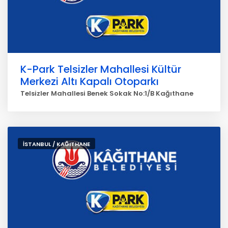
K-Park Telsizler Mahallesi Kültür
Merkezi Altı Kapalı Otoparkı
Telsizler Mahallesi Benek Sokak No:1/B Kağıthane
İSTANBUL / KAĞITHANE