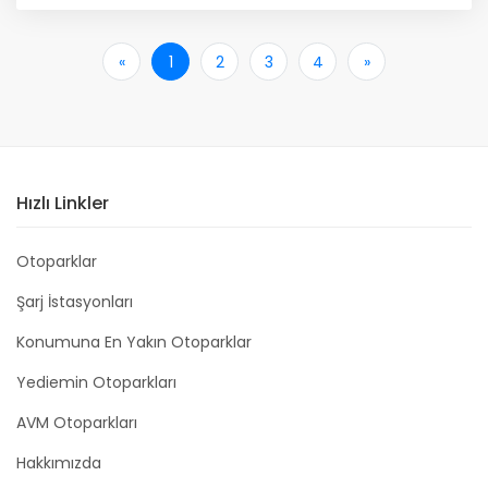
«
İlk
1
2
3
4
»
Son
Hızlı Linkler
Otoparklar
Şarj İstasyonları
Konumuna En Yakın Otoparklar
Yediemin Otoparkları
AVM Otoparkları
Hakkımızda