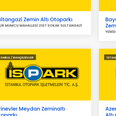
ltangazi Zemin Altı Otoparkı
Bay
Zemi
UR MUMCU MAHALLESİ 2107 SOKAK SULTANGAZİ
YENİD
TANBUL / BAHÇELİEVLER
İSTAN
rinevler Meydan Zeminaltı
Aze
toparkı
Altı