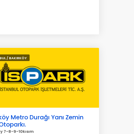
BUL / BAKIRKÖY
köy Metro Durağı Yanı Zemin
 Otoparkı.
y 7-8-9-10kısım