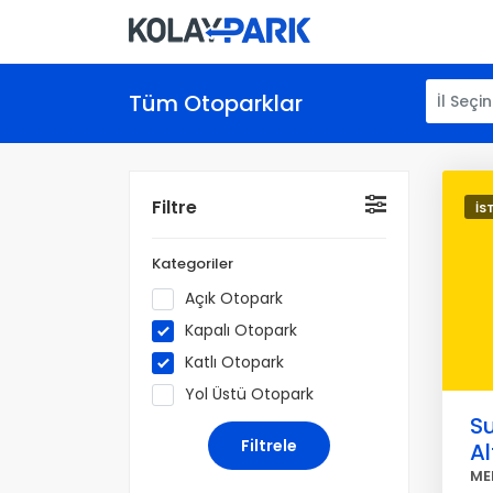
Tüm Otoparklar
İl Seçin
Filtre
İS
Kategoriler
Açık Otopark
Kapalı Otopark
Katlı Otopark
Yol Üstü Otopark
S
Al
ME