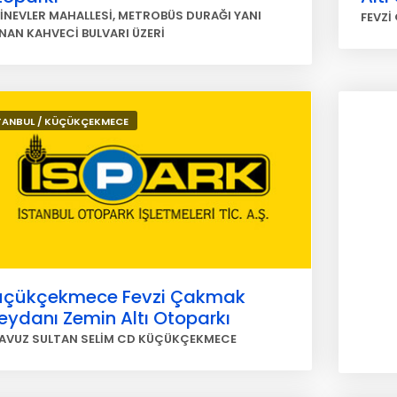
RİNEVLER MAHALLESİ, METROBÜS DURAĞI YANI
FEVZİ
NAN KAHVECİ BULVARI ÜZERİ
TANBUL / KÜÇÜKÇEKMECE
üçükçekmece Fevzi Çakmak
ydanı Zemin Altı Otoparkı
YAVUZ SULTAN SELİM CD KÜÇÜKÇEKMECE