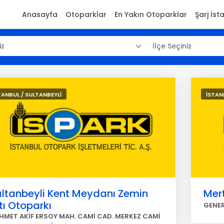
Anasayfa
Otoparklar
En Yakın Otoparklar
Şarj İst
iz
İlçe Seçiniz
TANBUL / SULTANBEYLİ
İSTAN
ultanbeyli Kent Meydanı Zemin
Mert
tı Otoparkı
GENER
HMET AKİF ERSOY MAH. CAMİ CAD. MERKEZ CAMİ