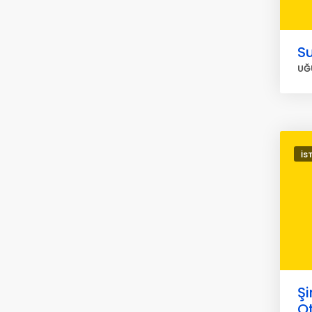
Su
UĞ
İS
Şi
O