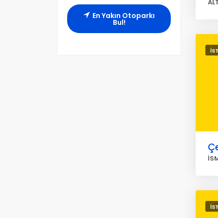
AL
En Yakın Otoparkı
Bul!
İS
Çe
İS
İS