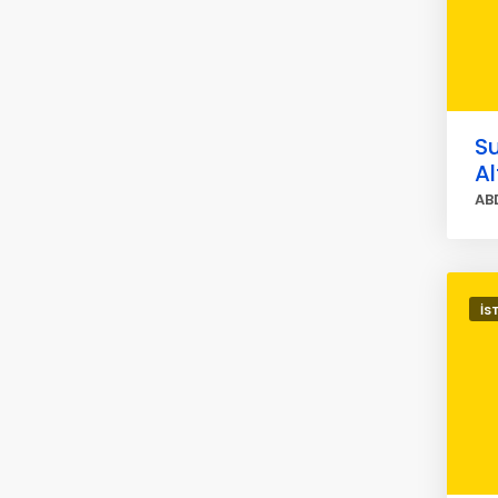
Su
Al
AB
İS