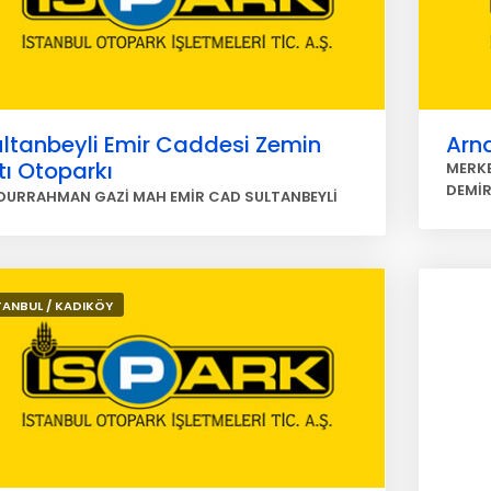
ltanbeyli Emir Caddesi Zemin
Arna
tı Otoparkı
MERKE
DEMİ
DURRAHMAN GAZİ MAH EMİR CAD SULTANBEYLİ
TANBUL / KADIKÖY