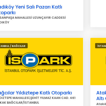
dıköy Yeni Salı Pazarı Katlı
toparkı
SANPAŞA MAHALLESİ UZUNÇAYIR CADDESİ
DIKÖY
TANBUL / BAĞCILAR
İSTAN
ğcılar Yıldıztepe Katlı Otoparkı
Ata
Altı
LDIZTEPE MAHALLESİ,ŞEHİT YILMAZ KAAN CAD. 461
KAK BAĞCILAR/İSTANBUL
Atakö