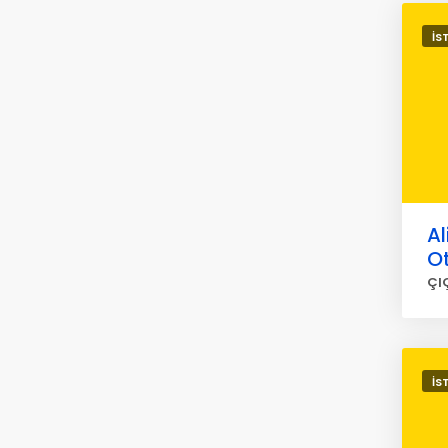
İS
Al
O
ÇI
İS