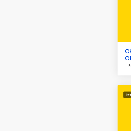
Ok
O
TU
İS