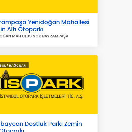
rampaşa Yenidoğan Mahallesi
n Altı Otoparkı
OĞAN MAH ULUS SOK BAYRAMPAŞA
BUL / BAĞCILAR
rbaycan Dostluk Parkı Zemin
 Otoparkı