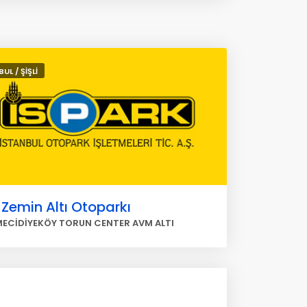
UL / ŞİŞLİ
i Zemin Altı Otoparkı
 MECİDİYEKÖY TORUN CENTER AVM ALTI