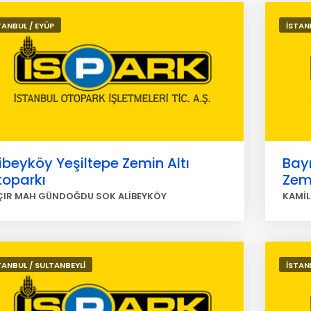
TANBUL / EYÜP
İSTAN
ibeyköy Yeşiltepe Zemin Altı
Bay
toparkı
Zemi
ÇIR MAH GÜNDOĞDU SOK ALİBEYKÖY
KAMİL
TANBUL / SULTANBEYLİ
İSTAN