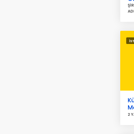
Şİ
AD
İS
K
Me
2 