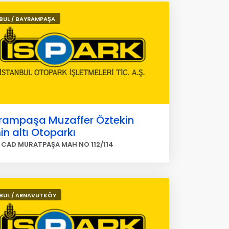
BUL / BAYRAMPAŞA
rampaşa Muzaffer Öztekin
n altı Otoparkı
 CAD MURATPAŞA MAH NO 112/114
BUL / ARNAVUTKÖY