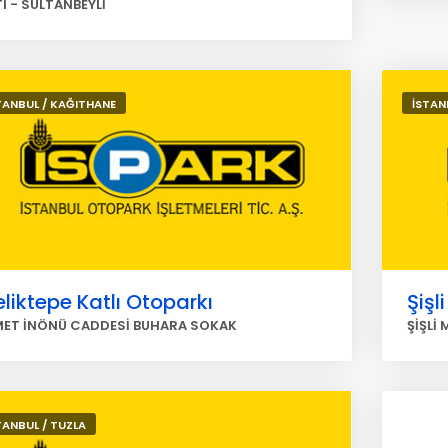
TI - SULTANBEYLİ
TANBUL / KAĞITHANE
İSTANB
liktepe Katlı Otoparkı
Şişl
MET İNÖNÜ CADDESİ BUHARA SOKAK
ŞİŞLİ
TANBUL / TUZLA