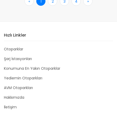
«
İlk
1
2
3
4
»
Son
Hızlı Linkler
Otoparklar
Şarj İstasyonları
Konumuna En Yakın Otoparklar
Yediemin Otoparkları
AVM Otoparkları
Hakkımızda
İletişim