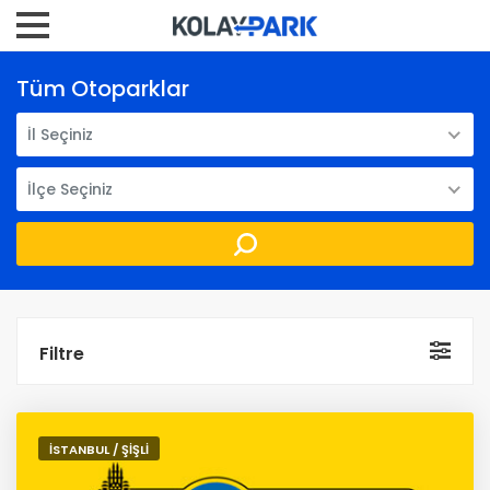
Tüm Otoparklar
İl Seçiniz
İlçe Seçiniz
Filtre
İSTANBUL / ŞİŞLİ