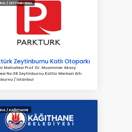
BUL / ZEYTİNBURNU
türk Zeytinburnu Katlı Otoparkı
siz Mahallesi Prof. Dr. Muammer Aksoy
si No:38 Zeytinburnu Kültür Merkezi Altı
nburnu / İstanbul
BUL / KAĞITHANE