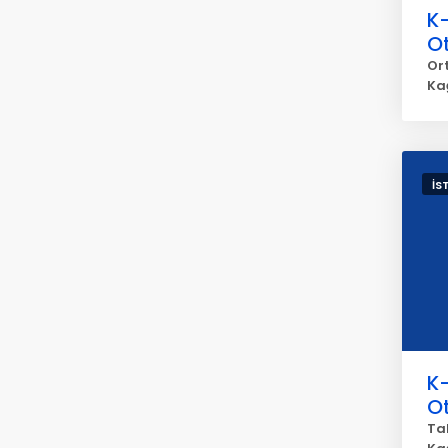
K-
O
Or
Ka
İS
K-
O
Ta