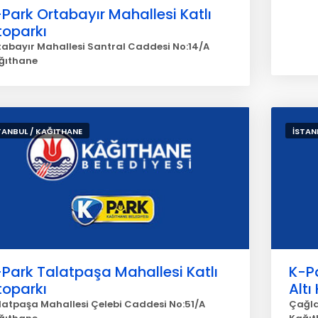
Park Ortabayır Mahallesi Katlı
toparkı
tabayır Mahallesi Santral Caddesi No:14/A
ğıthane
TANBUL / KAĞITHANE
İSTAN
Park Talatpaşa Mahallesi Katlı
K-P
toparkı
Altı
latpaşa Mahallesi Çelebi Caddesi No:51/A
Çağla