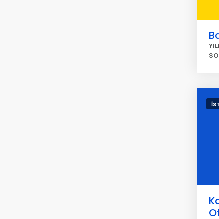
Ba
YI
SO
İS
K
O