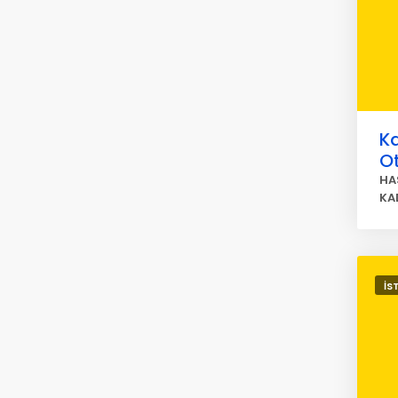
Ka
O
HA
KA
İS