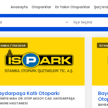
Anasayfa
Otoparklar
En Yakın Otoparklar
Şarj İst
iz
İlçe Seçiniz
TANBUL / ÜSKÜDAR
İSTAN
aydarpaşa Katlı Otoparkı
Bay
Oto
LİMİYE MAH. DR. EYÜP AKSOY CAD. HAYDARPAŞA
MUNE HASTANESİ
BAYRA