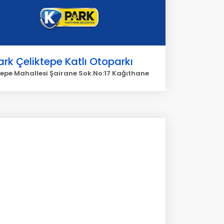
rk Çeliktepe Katlı Otoparkı
tepe Mahallesi Şairane Sok.No:17 Kağıthane