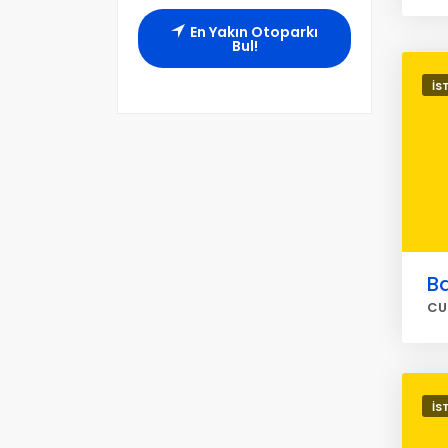
En Yakın Otoparkı
Bul!
İS
Ba
CU
İS