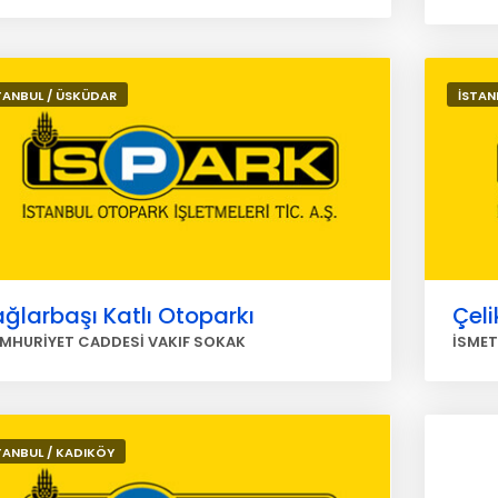
TANBUL / ÜSKÜDAR
İSTAN
ğlarbaşı Katlı Otoparkı
Çeli
MHURİYET CADDESİ VAKIF SOKAK
İSMET
TANBUL / KADIKÖY