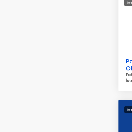
İS
P
O
Fa
İs
İS