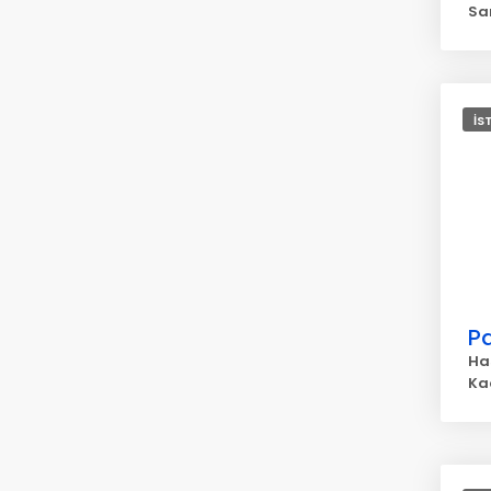
Sa
İS
Pa
Ha
Ka