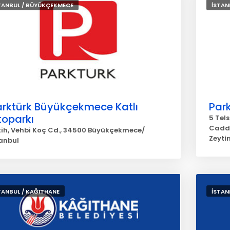
TANBUL / BÜYÜKÇEKMECE
İSTAN
arktürk Büyükçekmece Katlı
Park
toparkı
5 Tel
Cadde
tih, Vehbi Koç Cd., 34500 Büyükçekmece/
Zeyti
tanbul
TANBUL / KAĞITHANE
İSTAN