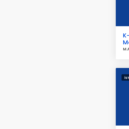
K
Ma
M.
İS