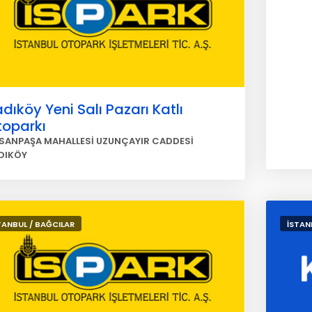
dıköy Yeni Salı Pazarı Katlı
toparkı
SANPAŞA MAHALLESİ UZUNÇAYIR CADDESİ
DIKÖY
TANBUL / BAĞCILAR
İSTAN