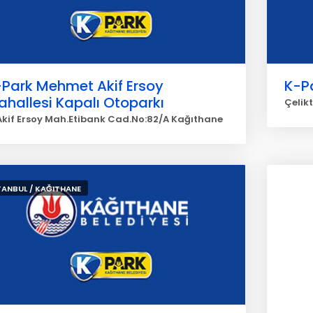
-Park Mehmet Akif Ersoy
K-Pa
hallesi Kapalı Otoparkı
Çelik
Akif Ersoy Mah.Etibank Cad.No:82/A Kağıthane
TANBUL / KAĞITHANE