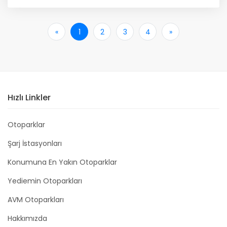
«
İlk
1
2
3
4
»
Son
Hızlı Linkler
Otoparklar
Şarj İstasyonları
Konumuna En Yakın Otoparklar
Yediemin Otoparkları
AVM Otoparkları
Hakkımızda