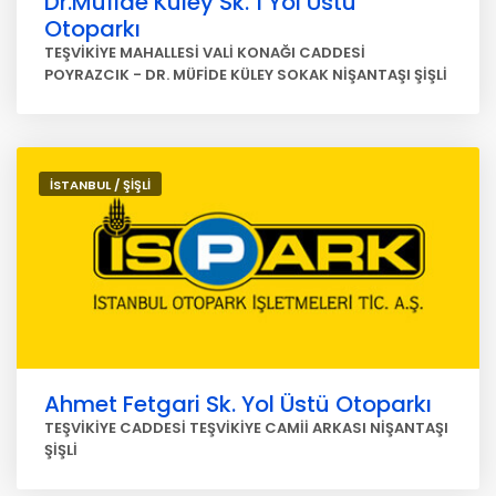
Dr.Müfide Küley Sk. 1 Yol Üstü
Otoparkı
TEŞVİKİYE MAHALLESİ VALİ KONAĞI CADDESİ
POYRAZCIK - DR. MÜFİDE KÜLEY SOKAK NİŞANTAŞI ŞİŞLİ
İSTANBUL / ŞİŞLİ
Ahmet Fetgari Sk. Yol Üstü Otoparkı
TEŞVİKİYE CADDESİ TEŞVİKİYE CAMİİ ARKASI NİŞANTAŞI
ŞİŞLİ