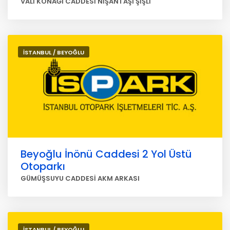
VALİ KONAĞI CADDESİ NİŞANTAŞI ŞİŞLİ
İSTANBUL / BEYOĞLU
Beyoğlu İnönü Caddesi 2 Yol Üstü
Otoparkı
GÜMÜŞSUYU CADDESİ AKM ARKASI
İSTANBUL / BEYOĞLU