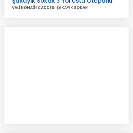
Şakayık Sokak 3 Yol Üstü Otoparkı
VALİ KONAĞI CADDESİ ŞAKAYIK SOKAK