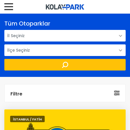
Tüm Otoparklar
İl Seçiniz
İlçe Seçiniz
Filtre
İSTANBUL / FATİH