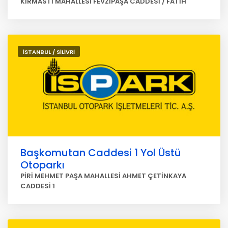
KİRMASTİ MAHALLESİ FEVZİPAŞA CADDESİ / FATİH
İSTANBUL / SİLİVRİ
Başkomutan Caddesi 1 Yol Üstü
Otoparkı
PİRİ MEHMET PAŞA MAHALLESİ AHMET ÇETİNKAYA
CADDESİ 1