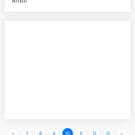
İKİTELLİ
«
İlk
7
8
9
10
11
12
13
»
Son