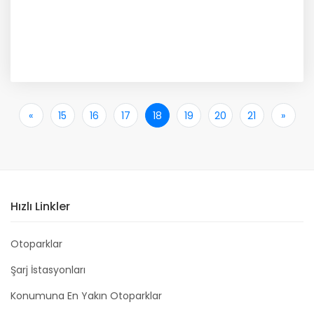
«
İlk
15
16
17
18
19
20
21
»
Son
Hızlı Linkler
Otoparklar
Şarj İstasyonları
Konumuna En Yakın Otoparklar