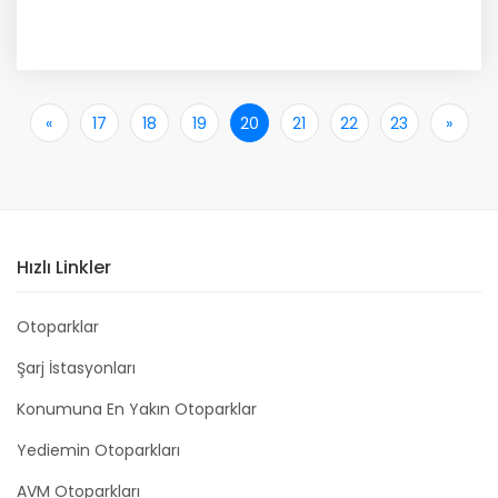
«
İlk
17
18
19
20
21
22
23
»
Son
Hızlı Linkler
Otoparklar
Şarj İstasyonları
Konumuna En Yakın Otoparklar
Yediemin Otoparkları
AVM Otoparkları