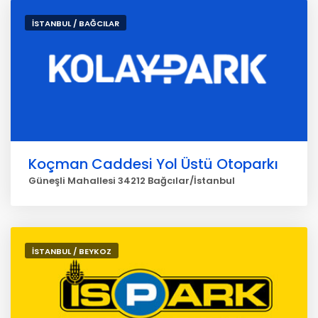
İSTANBUL / BAĞCILAR
Koçman Caddesi Yol Üstü Otoparkı
Güneşli Mahallesi 34212 Bağcılar/İstanbul
İSTANBUL / BEYKOZ