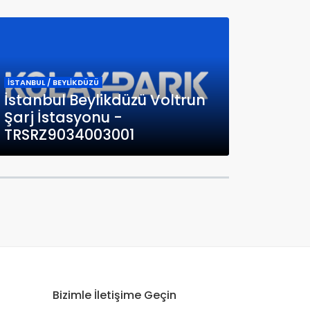
İSTANBUL / BEYLİKDÜZÜ
İstanbul Beylikdüzü Voltrun
Şarj İstasyonu -
TRSRZ9034003001
Bizimle İletişime Geçin