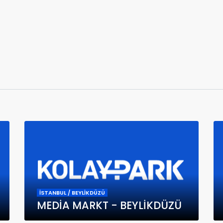
İSTANBUL / BEYLİKDÜZÜ
MEDİA MARKT - BEYLİKDÜZÜ