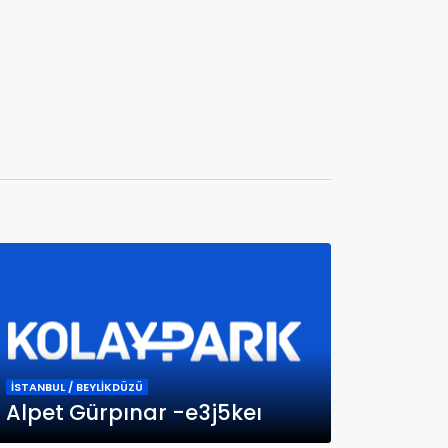
İSTANBUL / BEYLİKDÜZÜ
Alpet Gürpınar -e3j5keı