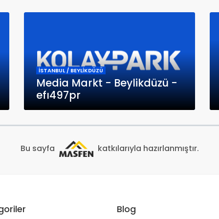
İSTANBUL / BEYLİKDÜZÜ
Media Markt - Beylikdüzü -
efı497pr
Bu sayfa
katkılarıyla hazırlanmıştır.
oriler
Blog