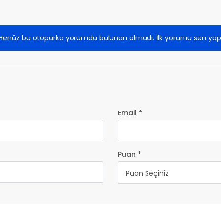
Henüz bu otoparka yorumda bulunan olmadı. İlk yorumu sen yap
Email *
Puan *
Puan Seçiniz