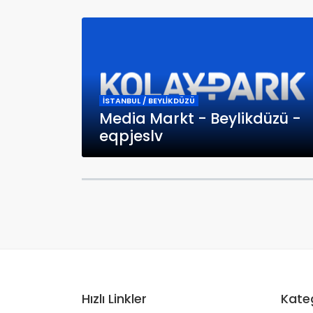
İSTANBUL / BEYLİKDÜZÜ
Media Markt - Beylikdüzü -
eqpjeslv
Hızlı Linkler
Kateg