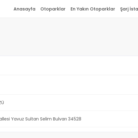
Anasayfa
Otoparklar
En Yakın Otoparklar
Şarj İst
ZÜ
lesi Yavuz Sultan Selim Bulvarı 34528