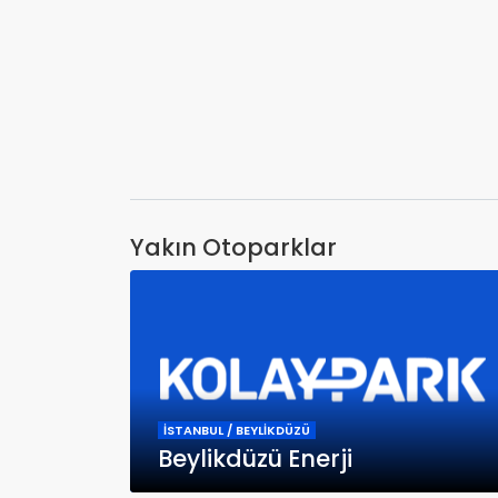
Yakın Otoparklar
İSTANBUL / BEYLİKDÜZÜ
Beylikdüzü Enerji