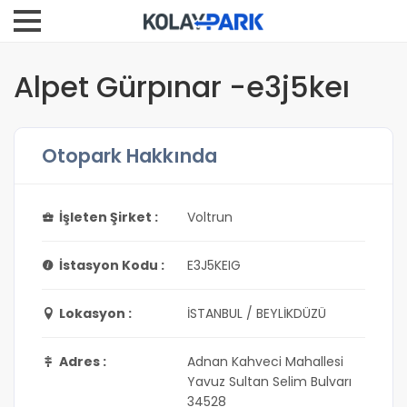
Alpet Gürpınar -e3j5keı
Otopark Hakkında
İşleten Şirket :
Voltrun
İstasyon Kodu :
E3J5KEIG
Lokasyon :
İSTANBUL / BEYLİKDÜZÜ
Adres :
Adnan Kahveci Mahallesi
Yavuz Sultan Selim Bulvarı
34528