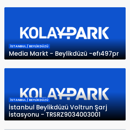
İSTANBUL / BEYLİKDÜZÜ
Media Markt - Beylikdüzü -efı497pr
İSTANBUL / BEYLİKDÜZÜ
İstanbul Beylikdüzü Voltrun Şarj
İstasyonu - TRSRZ9034003001