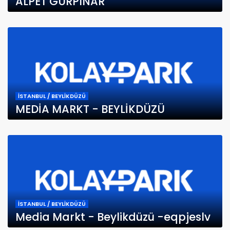
ALPET GÜRPINAR
İSTANBUL / BEYLİKDÜZÜ
MEDİA MARKT - BEYLİKDÜZÜ
İSTANBUL / BEYLİKDÜZÜ
Media Markt - Beylikdüzü -eqpjeslv