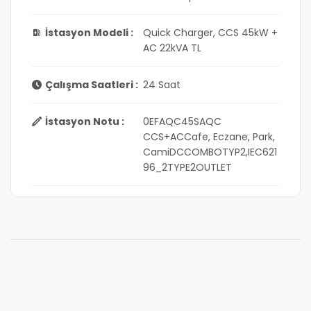
İstasyon Modeli :
Quick Charger, CCS 45kW +
AC 22kVA TL
Çalışma Saatleri :
24 Saat
İstasyon Notu :
0EFAQC45SAQC
CCS+ACCafe, Eczane, Park,
CamiDCCOMBOTYP2,IEC621
96_2TYPE2OUTLET