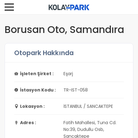
Borusan Oto, Samandıra
Otopark Hakkında
İşleten Şirket :
Eşarj
İstasyon Kodu :
TR-IST-058
Lokasyon :
İSTANBUL / SANCAKTEPE
Adres :
Fatih Mahallesi, Tuna Cd.
No:39, Dudullu Osb,
Sancaktepe