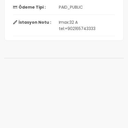
Ödeme Tipi :
PAID_PUBLIC
İstasyon Notu :
Imax:32 A
tel:+902165743333