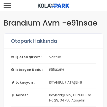
Brandıum Avm -e91nsae
Otopark Hakkında
İşleten Şirket :
Voltrun
İstasyon Kodu :
E91NSAEH
Lokasyon :
İSTANBUL / ATAŞEHİR
Adres :
Kayışdağı Mh., Dudullu Cd.
No:29, 34750 Ataşehir