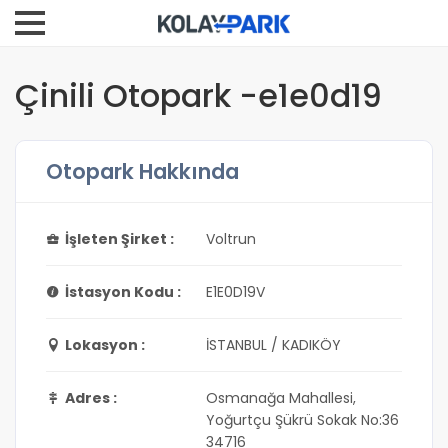
Çinili Otopark -e1e0d19
Otopark Hakkında
İşleten Şirket :
Voltrun
İstasyon Kodu :
E1E0D19V
Lokasyon :
İSTANBUL / KADIKÖY
Adres :
Osmanağa Mahallesi,
Yoğurtçu Şükrü Sokak No:36
34716