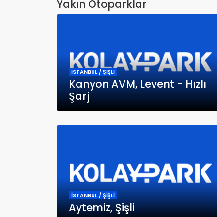
Yakın Otoparklar
İSTANBUL / ŞİŞLİ
Kanyon AVM, Levent - Hızlı
Şarj
İSTANBUL / ŞİŞLİ
Aytemiz, Şişli