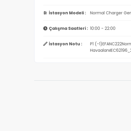
İstasyon Modeli :
Normal Charger Gen
Çalışma Saatleri :
10:00 - 22:00
İstasyon Notu :
P1 (-1)EFANC222Norm
HavaalanıIEC62196