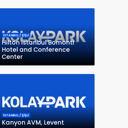
İSTANBUL / ŞİŞLİ
Hilton İstanbul Bomonti
Hotel and Conference
Center
İSTANBUL / ŞİŞLİ
Kanyon AVM, Levent