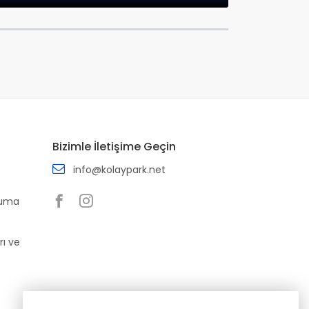
Bizimle İletişime Geçin
info@kolaypark.net
ruma
rı ve