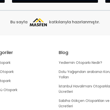
Bu sayfa
katkılarıyla hazırlanmıştır.
oriler
Blog
topark
Yediemin Otoparkı Nedir?
 Otopark
Dolu Yağışından arabanızı Ko
Yolları
Otopark
İstanbul Havalimanı Otoparkla
tü Otopark
Ücretleri
Sabiha Gökçen Otoparkları ve
Ücretleri