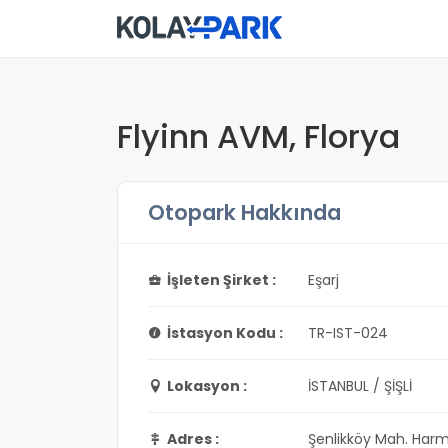
Flyinn AVM, Florya
Otopark Hakkında
İşleten Şirket :
Eşarj
İstasyon Kodu :
TR-IST-024
Lokasyon :
İSTANBUL / ŞİŞLİ
Adres :
Şenlikköy Mah. Harm