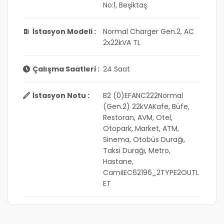
No:1, Beşiktaş
İstasyon Modeli :
Normal Charger Gen.2, AC
2x22kVA TL
Çalışma Saatleri :
24 Saat
İstasyon Notu :
B2 (0)EFANC222Normal
(Gen.2) 22kVAKafe, Büfe,
Restoran, AVM, Otel,
Otopark, Market, ATM,
Sinema, Otobüs Durağı,
Taksi Durağı, Metro,
Hastane,
CamiIEC62196_2TYPE2OUTL
ET