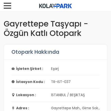
Gayrettepe Taşyapı -
Özgün Katlı Otopark
Otopark Hakkında
İşleten Şirket :
Eşarj
İstasyon Kodu :
TR-IST-037
Lokasyon :
İSTANBUL / BEŞİKTAŞ
Adres :
Gayrettepe Mah., Girne Sok.,