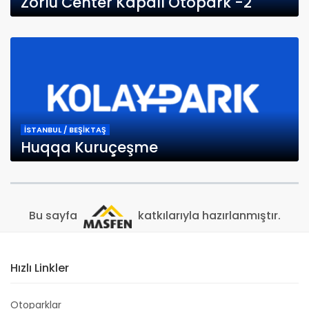
Zorlu Center Kapalı Otopark -2
İSTANBUL / BEŞİKTAŞ
Huqqa Kuruçeşme
Bu sayfa
katkılarıyla hazırlanmıştır.
Hızlı Linkler
Otoparklar