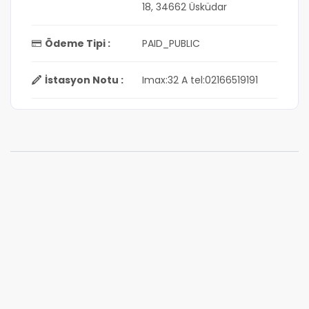
18, 34662 Üsküdar
Ödeme Tipi :
PAID_PUBLIC
İstasyon Notu :
Imax:32 A tel:02166519191