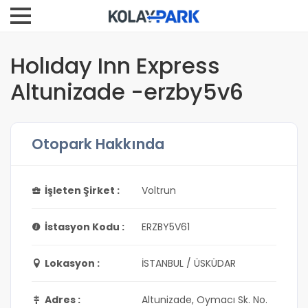
Holıday Inn Express
Altunizade -erzby5v6
Otopark Hakkında
İşleten Şirket :
Voltrun
İstasyon Kodu :
ERZBY5V61
Lokasyon :
İSTANBUL / ÜSKÜDAR
Adres :
Altunizade, Oymacı Sk. No.