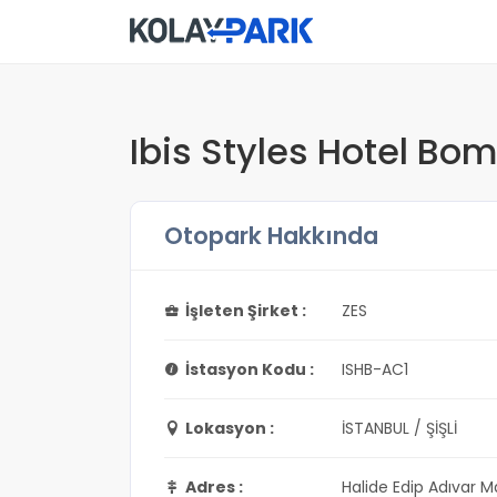
Ibis Styles Hotel Bom
Otopark Hakkında
İşleten Şirket :
ZES
İstasyon Kodu :
ISHB-AC1
Lokasyon :
İSTANBUL / ŞİŞLİ
Adres :
Halide Edip Adıvar Ma