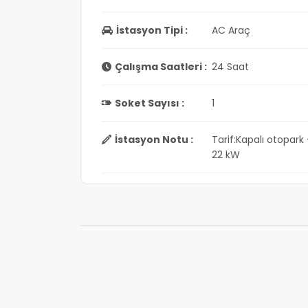
İstasyon Tipi :
AC Araç
Çalışma Saatleri :
24 Saat
Soket Sayısı :
1
İstasyon Notu :
Tarif:Kapalı otopark 
22 kW