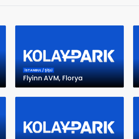
İSTANBUL / ŞİŞLİ
Flyinn AVM, Florya