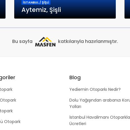
İSTANBUL / ŞİŞLİ
Aytemiz, Şişli
Bu sayfa
katkılarıyla hazırlanmıştır.
oriler
Blog
topark
Yediemin Otoparkı Nedir?
 Otopark
Dolu Yağışından arabanızı Ko
Yolları
Otopark
İstanbul Havalimanı Otoparkla
tü Otopark
Ücretleri