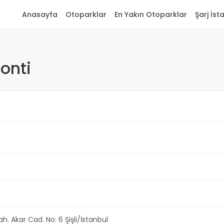
Anasayfa
Otoparklar
En Yakın Otoparklar
Şarj İst
onti
h. Akar Cad. No: 6 Şişli/İstanbul