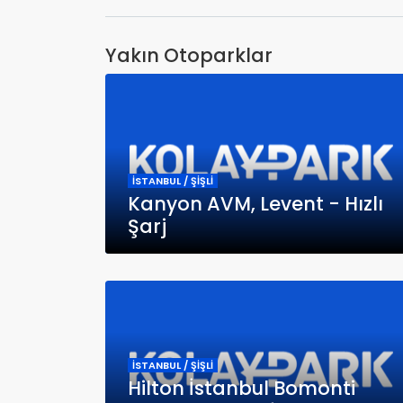
Yakın Otoparklar
İSTANBUL / ŞİŞLİ
Kanyon AVM, Levent - Hızlı
Şarj
İSTANBUL / ŞİŞLİ
Hilton İstanbul Bomonti