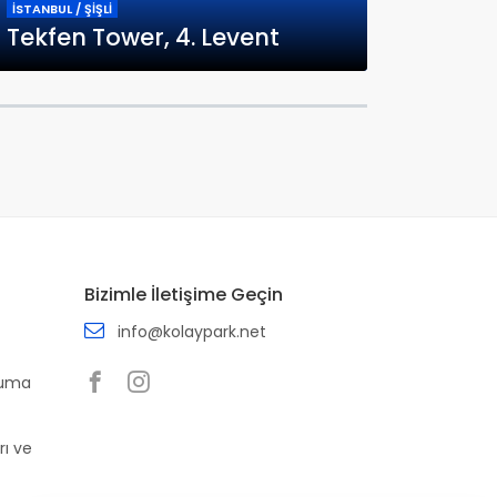
İSTANBUL / ŞİŞLİ
Tekfen Tower, 4. Levent
Bizimle İletişime Geçin
info@kolaypark.net
ruma
rı ve