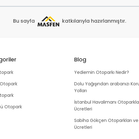
Bu sayfa
katkılarıyla hazırlanmıştır.
oriler
Blog
topark
Yediemin Otoparkı Nedir?
 Otopark
Dolu Yağışından arabanızı Ko
Yolları
Otopark
İstanbul Havalimanı Otoparkla
tü Otopark
Ücretleri
Sabiha Gökçen Otoparkları ve
Ücretleri