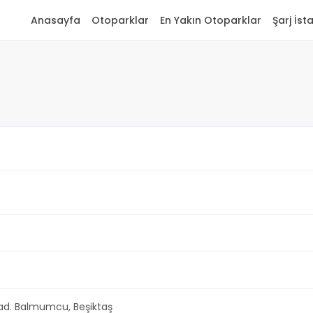
Anasayfa
Otoparklar
En Yakın Otoparklar
Şarj İst
ad. Balmumcu, Beşiktaş