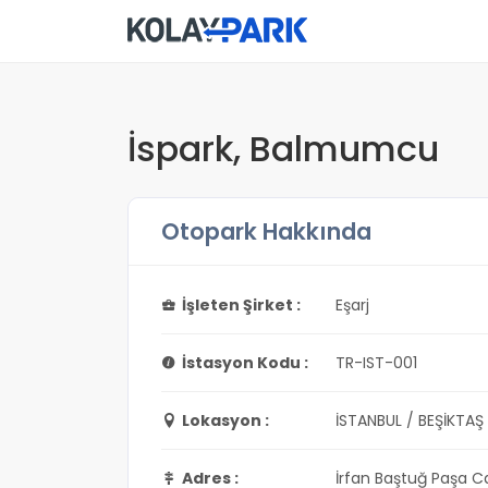
İspark, Balmumcu
Otopark Hakkında
İşleten Şirket :
Eşarj
İstasyon Kodu :
TR-IST-001
Lokasyon :
İSTANBUL / BEŞİKTAŞ
Adres :
İrfan Baştuğ Paşa C