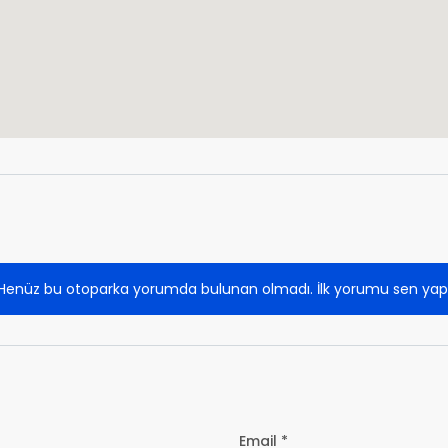
Henüz bu otoparka yorumda bulunan olmadı. İlk yorumu sen yap
Email *