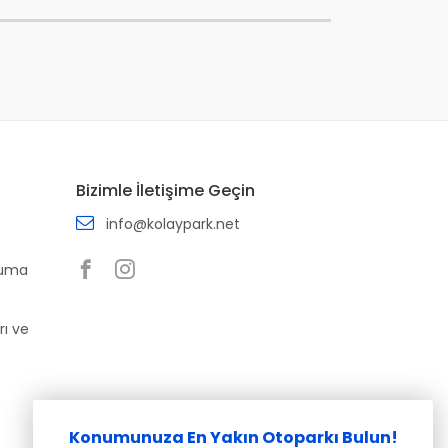
Bizimle İletişime Geçin
info@kolaypark.net
ruma
rı ve
Konumunuza En Yakın Otoparkı Bulun!