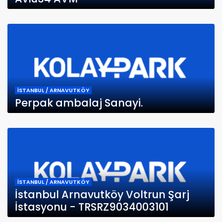
İSTANBUL / ARNAVUTKÖY
Perpak ambalaj Sanayi.
İSTANBUL / ARNAVUTKÖY
İstanbul Arnavutköy Voltrun Şarj
İstasyonu - TRSRZ9034003101