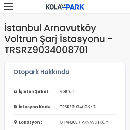
İstanbul Arnavutköy
Voltrun Şarj İstasyonu -
TRSRZ9034008701
Otopark Hakkında
İşleten Şirket :
Voltrun
İstasyon Kodu :
TRSRZ9034008701
Lokasyon :
İSTANBUL / ARNAVUTKÖY