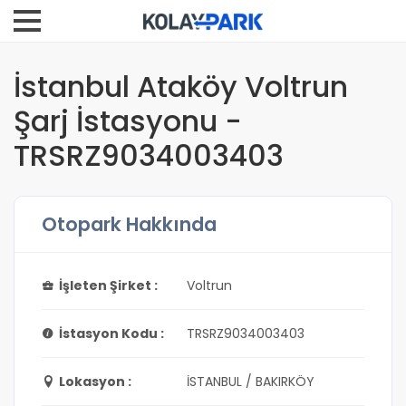
İstanbul Ataköy Voltrun
Şarj İstasyonu -
TRSRZ9034003403
Otopark Hakkında
İşleten Şirket :
Voltrun
İstasyon Kodu :
TRSRZ9034003403
Lokasyon :
İSTANBUL / BAKIRKÖY