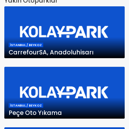
Yakın Otoparklar
İSTANBUL / BEYKOZ
CarrefourSA, Anadoluhisarı
İSTANBUL / BEYKOZ
Peçe Oto Yıkama