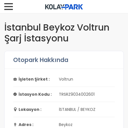
İstanbul Beykoz Voltrun
Şarj İstasyonu
Otopark Hakkında
İşleten Şirket :
Voltrun
İstasyon Kodu :
TRSRZ9034002601
Lokasyon :
İSTANBUL / BEYKOZ
Adres :
Beykoz