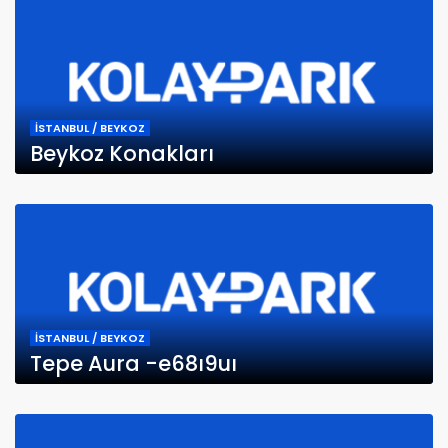
İSTANBUL / BEYKOZ
Beykoz Konakları
İSTANBUL / BEYKOZ
Tepe Aura -e68ı9uı