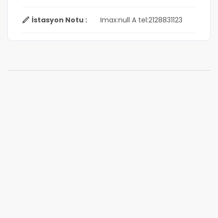
İstasyon Notu :
Imax:null A tel:2128831123