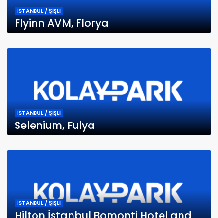
İSTANBUL / ŞİŞLİ
Flyinn AVM, Florya
İSTANBUL / ŞİŞLİ
Selenium, Fulya
İSTANBUL / ŞİŞLİ
Hilton İstanbul Bomonti Hotel and