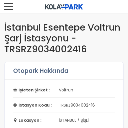
İstanbul Esentepe Voltrun
Şarj İstasyonu -
TRSRZ9034002416
Otopark Hakkında
İşleten Şirket :
Voltrun
İstasyon Kodu :
TRSRZ9034002416
Lokasyon :
İSTANBUL / ŞİŞLİ