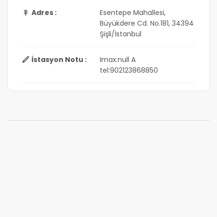
Adres :
Esentepe Mahallesi,
Büyükdere Cd. No.181, 34394
Şişli/İstanbul
İstasyon Notu :
Imax:null A
tel:902123868850