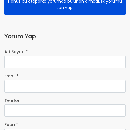
Henüz bu otoparka yorumda bulunan olmadı. İlk yorumu
sen yap.
Yorum Yap
Ad Soyad *
Email *
Telefon
Puan *