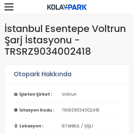
İstanbul Esentepe Voltrun
Şarj İstasyonu -
TRSRZ9034002418
Otopark Hakkında
İşleten Şirket :
Voltrun
İstasyon Kodu :
TRSRZ9034002418
Lokasyon :
İSTANBUL / ŞİŞLİ