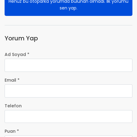
Henüz bu otoparka yorumda bulunan olmadı. İlk yorumu
sen yap.
Yorum Yap
Ad Soyad *
Email *
Telefon
Puan *