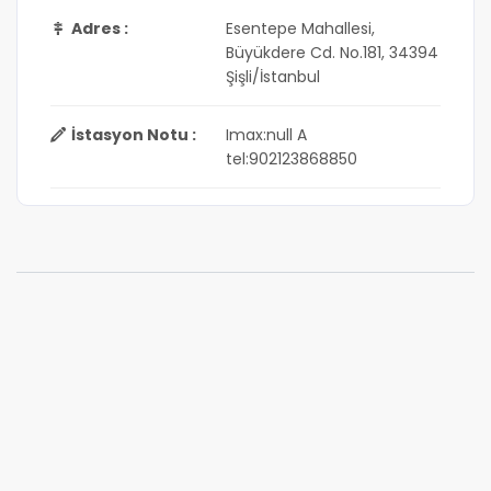
Adres :
Esentepe Mahallesi,
Büyükdere Cd. No.181, 34394
Şişli/İstanbul
İstasyon Notu :
Imax:null A
tel:902123868850