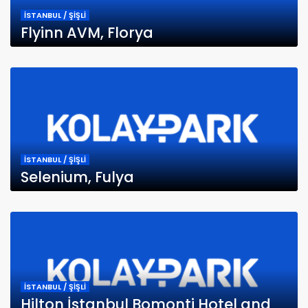
İSTANBUL / ŞİŞLİ
Flyinn AVM, Florya
İSTANBUL / ŞİŞLİ
Selenium, Fulya
İSTANBUL / ŞİŞLİ
Hilton İstanbul Bomonti Hotel and