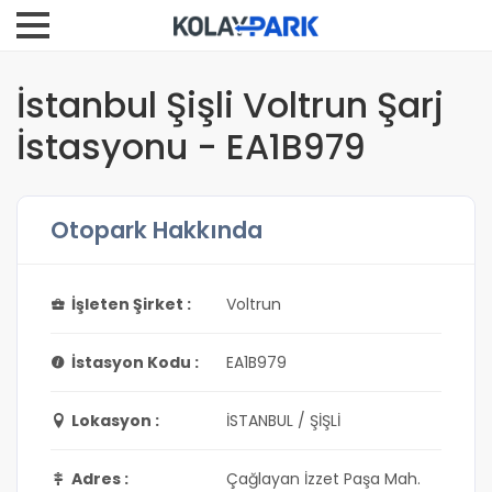
İstanbul Şişli Voltrun Şarj
İstasyonu - EA1B979
Otopark Hakkında
İşleten Şirket :
Voltrun
İstasyon Kodu :
EA1B979
Lokasyon :
İSTANBUL / ŞİŞLİ
Adres :
Çağlayan İzzet Paşa Mah.