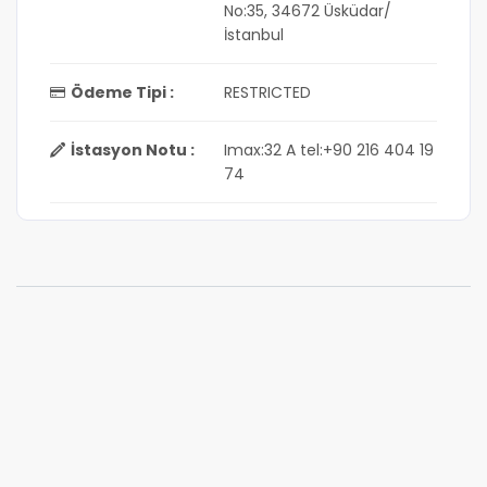
No:35, 34672 Üsküdar/
İstanbul
Ödeme Tipi :
RESTRICTED
İstasyon Notu :
Imax:32 A tel:+90 216 404 19
74