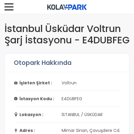
İstanbul Üsküdar Voltrun
Şarj İstasyonu - E4DUBFEG
Otopark Hakkında
İşleten Şirket :
Voltrun
İstasyon Kodu :
E4DUBFEG
Lokasyon :
İSTANBUL / ÜSKÜDAR
Adres :
Mimar Sinan, Çavuşdere Cd.