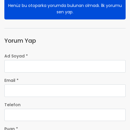
Henüz bu otoparka yorumda bulunan olmadı. İlk yorumu
sen yap.
Yorum Yap
Ad Soyad *
Email *
Telefon
Puan *