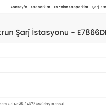
Anasayfa
Otoparklar
En Yakın Otoparklar
Şarj İst
trun Şarj İstasyonu - E7866D
ere Cd. No:35, 34672 Üsküdar/İstanbul