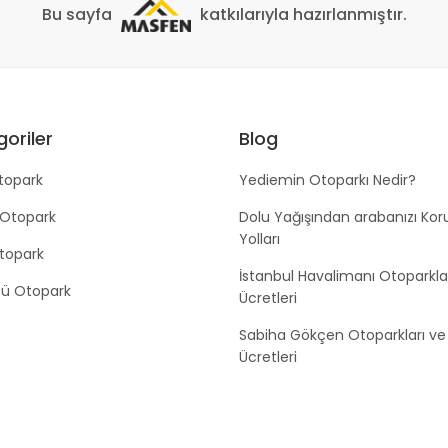
Bu sayfa
katkılarıyla hazırlanmıştır.
oriler
Blog
topark
Yediemin Otoparkı Nedir?
 Otopark
Dolu Yağışından arabanızı Ko
Yolları
Otopark
İstanbul Havalimanı Otoparkla
tü Otopark
Ücretleri
Sabiha Gökçen Otoparkları ve
Ücretleri