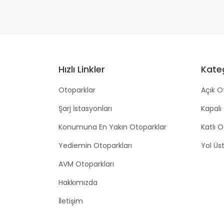
Hızlı Linkler
Kateg
Otoparklar
Açık O
Şarj İstasyonları
Kapalı
Konumuna En Yakın Otoparklar
Katlı 
Yediemin Otoparkları
Yol Üs
AVM Otoparkları
Hakkımızda
İletişim