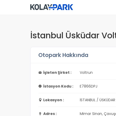
İstanbul Üsküdar Vol
Otopark Hakkında
İşleten Şirket :
Voltrun
İstasyon Kodu :
E7866DPJ
Lokasyon :
İSTANBUL / ÜSKÜDAR
Adres :
Mimar Sinan, Çavuşd