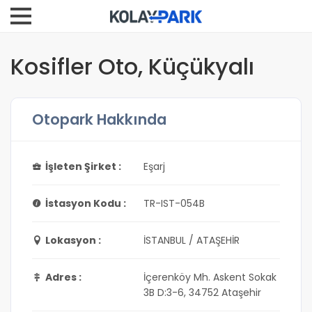
Kosifler Oto, Küçükyalı
Otopark Hakkında
İşleten Şirket :
Eşarj
İstasyon Kodu :
TR-IST-054B
Lokasyon :
İSTANBUL / ATAŞEHİR
Adres :
İçerenköy Mh. Askent Sokak
3B D:3-6, 34752 Ataşehir