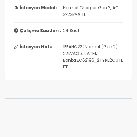
İstasyon Modeli :
Normal Charger Gen.2, AC
2x22kVA TL
Çalışma Saatleri :
24 Saat
İstasyon Notu :
1EFANC222Normal (Gen.2)
22kVAOtel, ATM,
BankaIEC62196_2TYPE2OUTL
ET