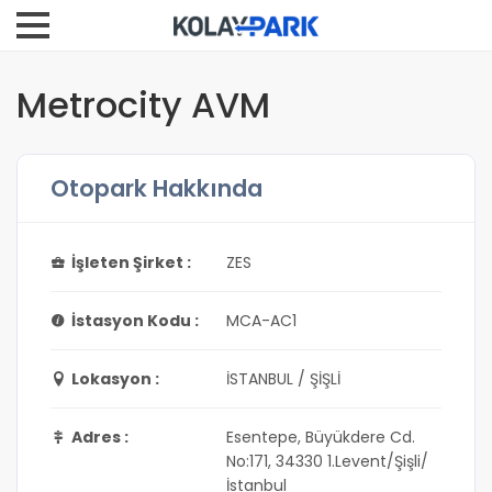
Metrocity AVM
Otopark Hakkında
İşleten Şirket :
ZES
İstasyon Kodu :
MCA-AC1
Lokasyon :
İSTANBUL / ŞİŞLİ
Adres :
Esentepe, Büyükdere Cd.
No:171, 34330 1.Levent/Şişli/
İstanbul