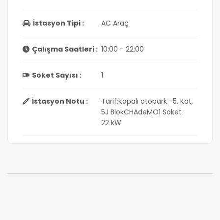
İstasyon Tipi :
AC Araç
Çalışma Saatleri :
10:00 - 22:00
Soket Sayısı :
1
İstasyon Notu :
Tarif:Kapalı otopark -5. Kat,
5J BlokCHAdeMO1 Soket
22 kW