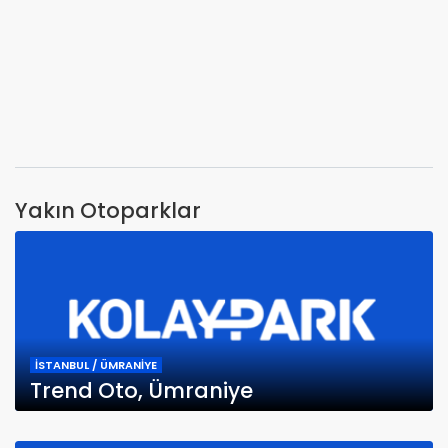
Yakın Otoparklar
İSTANBUL / ÜMRANİYE
Trend Oto, Ümraniye