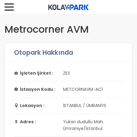
Metrocorner AVM
Otopark Hakkında
İşleten Şirket :
ZES
İstasyon Kodu :
METCORNAVM-AC1
Lokasyon :
İSTANBUL / ÜMRANİYE
Adres :
Yukarı dudullu Mah.
Ümraniye/İstanbul