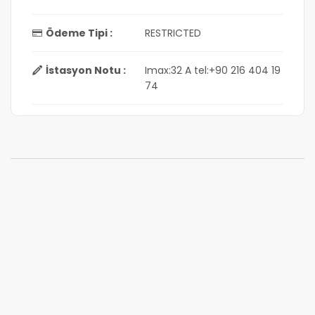
Ödeme Tipi :
RESTRICTED
İstasyon Notu :
Imax:32 A tel:+90 216 404 19
74