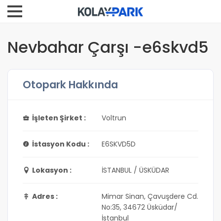
Nevbahar Çarşı -e6skvd5
Otopark Hakkında
İşleten Şirket :
Voltrun
İstasyon Kodu :
E6SKVD5D
Lokasyon :
İSTANBUL / ÜSKÜDAR
Adres :
Mimar Sinan, Çavuşdere Cd.
No:35, 34672 Üsküdar/
İstanbul