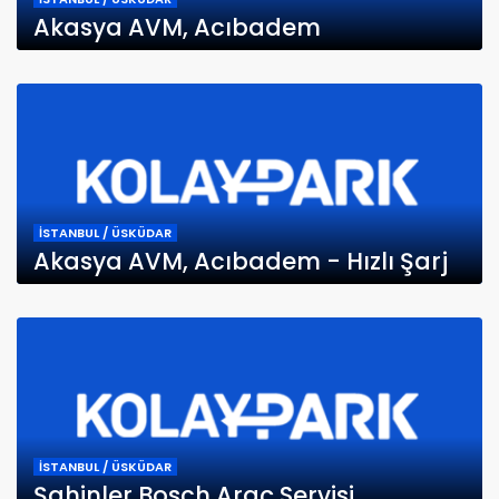
Akasya AVM, Acıbadem
İSTANBUL / ÜSKÜDAR
Akasya AVM, Acıbadem - Hızlı Şarj
İSTANBUL / ÜSKÜDAR
Şahinler Bosch Araç Servisi