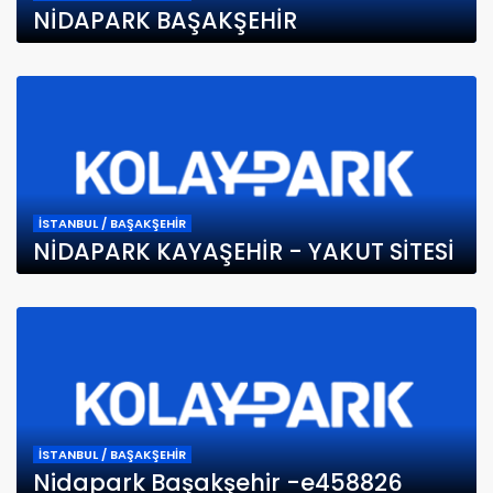
NİDAPARK BAŞAKŞEHİR
İSTANBUL / BAŞAKŞEHİR
NİDAPARK KAYAŞEHİR - YAKUT SİTESİ
İSTANBUL / BAŞAKŞEHİR
Nidapark Başakşehir -e458826