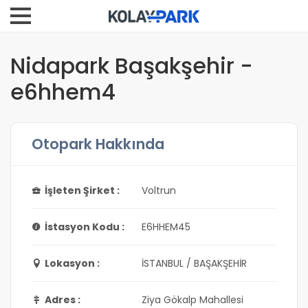
Nidapark Başakşehir -
e6hhem4
Otopark Hakkında
İşleten Şirket :
Voltrun
İstasyon Kodu :
E6HHEM45
Lokasyon :
İSTANBUL / BAŞAKŞEHİR
Adres :
Ziya Gökalp Mahallesi