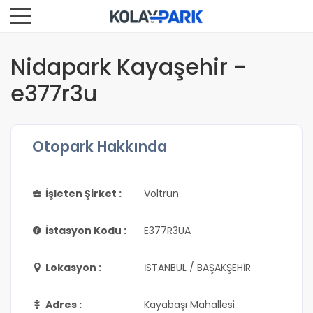
Nidapark Kayaşehir -
e377r3u
Otopark Hakkında
İşleten Şirket :
Voltrun
İstasyon Kodu :
E377R3UA
Lokasyon :
İSTANBUL / BAŞAKŞEHİR
Adres :
Kayabaşı Mahallesi