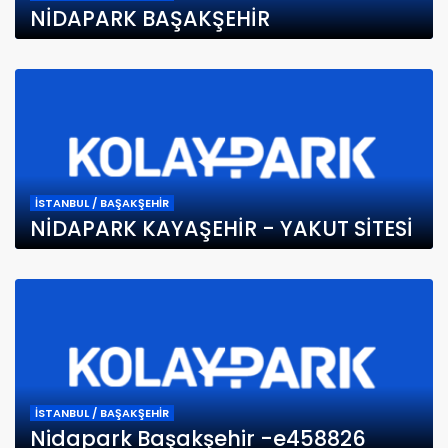
NİDAPARK BAŞAKŞEHİR
İSTANBUL / BAŞAKŞEHİR
NİDAPARK KAYAŞEHİR - YAKUT SİTESİ
İSTANBUL / BAŞAKŞEHİR
Nidapark Başakşehir -e458826