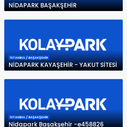
NİDAPARK BAŞAKŞEHİR
İSTANBUL / BAŞAKŞEHİR
NİDAPARK KAYAŞEHİR - YAKUT SİTESİ
İSTANBUL / BAŞAKŞEHİR
Nidapark Başakşehir -e458826