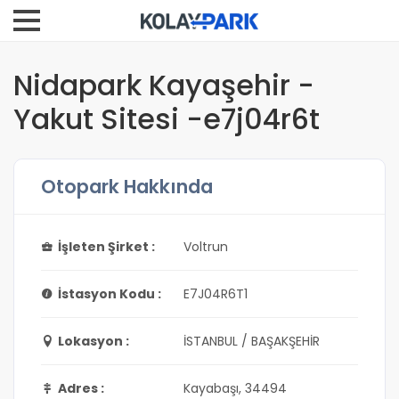
Nidapark Kayaşehir -
Yakut Sitesi -e7j04r6t
Otopark Hakkında
İşleten Şirket :
Voltrun
İstasyon Kodu :
E7J04R6T1
Lokasyon :
İSTANBUL / BAŞAKŞEHİR
Adres :
Kayabaşı, 34494