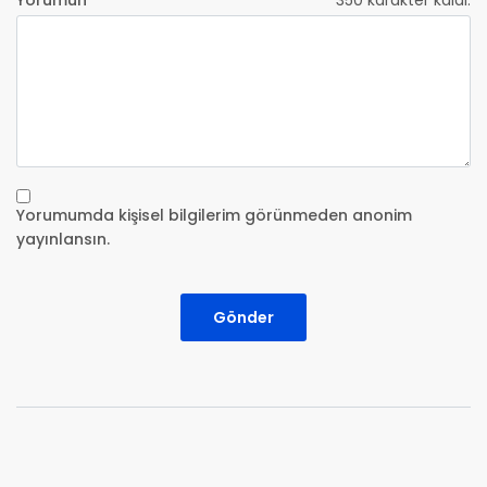
Yorumun
350
karakter kaldı.
Yorumumda kişisel bilgilerim görünmeden anonim
yayınlansın.
Gönder