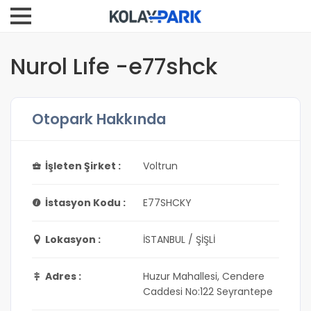
Nurol Lıfe -e77shck
Otopark Hakkında
İşleten Şirket :
Voltrun
İstasyon Kodu :
E77SHCKY
Lokasyon :
İSTANBUL / ŞİŞLİ
Adres :
Huzur Mahallesi, Cendere
Caddesi No:122 Seyrantepe