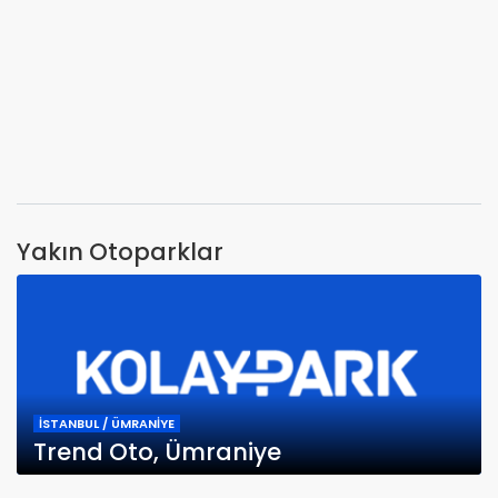
Yakın Otoparklar
İSTANBUL / ÜMRANİYE
Trend Oto, Ümraniye