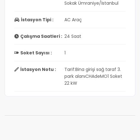
Sokak Ümraniye/İstanbul
İstasyon Tipi :
AC Araç
Çalışma Saatleri :
24 Saat
Soket Sayısı :
1
İstasyon Notu :
Tarif:Bina girişi sağ taraf 3.
park alanıCHAdeMO1 Soket
22 kW