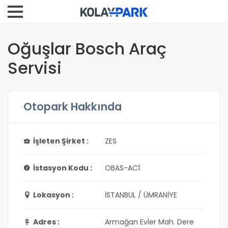
Oğuşlar Bosch Araç
Servisi
Otopark Hakkında
İşleten Şirket :
ZES
İstasyon Kodu :
OBAS-AC1
Lokasyon :
İSTANBUL / ÜMRANİYE
Adres :
Armağan Evler Mah. Dere