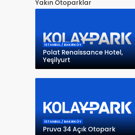
Yakın Otoparklar
İSTANBUL / BAKIRKÖY
Polat Renaissance Hotel,
Yeşilyurt
İSTANBUL / BAKIRKÖY
Pruva 34 Açık Otopark