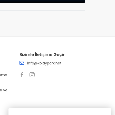
Bizimle İletişime Geçin
info@kolaypark.net
ruma
rı ve