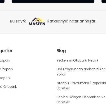
Bu sayfa
katkılarıyla hazırlanmıştır.
oriler
Blog
topark
Yediemin Otoparkı Nedir?
 Otopark
Dolu Yağışından arabanızı Ko
Yolları
Otopark
İstanbul Havalimanı Otoparkla
tü Otopark
Ücretleri
Sabiha Gökçen Otoparkları ve
Ücretleri