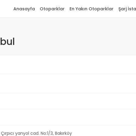
Anasayfa
Otoparklar
En Yakın Otoparklar
Şarj İst
nbul
Y
rpıcı yanyol cad. No:1/3, Bakırköy