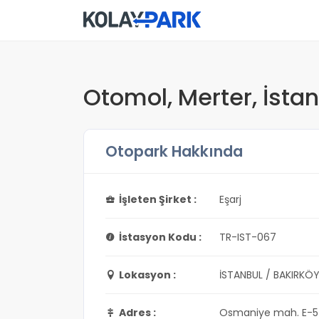
Otomol, Merter, İsta
Otopark Hakkında
İşleten Şirket :
Eşarj
İstasyon Kodu :
TR-IST-067
Lokasyon :
İSTANBUL / BAKIRKÖ
Adres :
Osmaniye mah. E-5 Çı