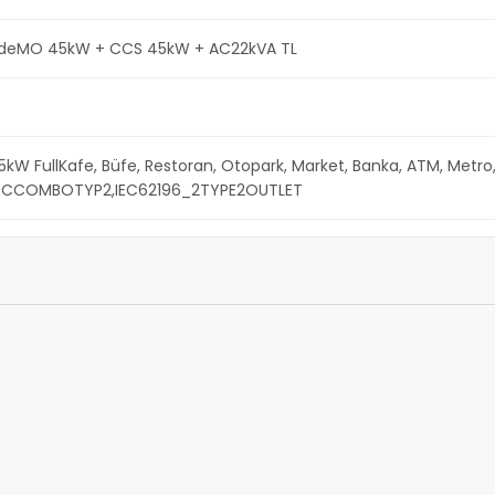
AdeMO 45kW + CCS 45kW + AC22kVA TL
FullKafe, Büfe, Restoran, Otopark, Market, Banka, ATM, Metro,
CCOMBOTYP2,IEC62196_2TYPE2OUTLET