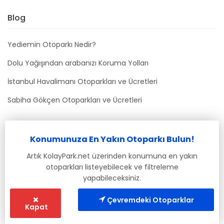
Blog
Yediemin Otoparkı Nedir?
Dolu Yağışından arabanızı Koruma Yolları
İstanbul Havalimanı Otoparkları ve Ücretleri
Sabiha Gökçen Otoparkları ve Ücretleri
Bizimle İletişime Geçin
Konumunuza En Yakın Otoparkı Bulun!
info@kolaypark.net
Artık KolayPark.net üzerinden konumuna en yakın
otoparkları listeyebilecek ve filtreleme
yapabileceksiniz.
Çevremdeki Otoparklar
Kapat
© 2019-2021 Tüm Hakları Saklıdır