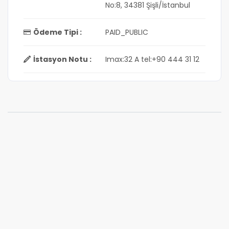
No:8, 34381 Şişli/İstanbul
Ödeme Tipi :
PAID_PUBLIC
İstasyon Notu :
Imax:32 A tel:+90 444 31 12