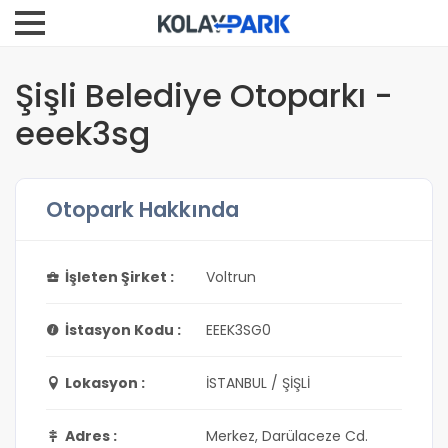
Şişli Belediye Otoparkı -
eeek3sg
Otopark Hakkında
İşleten Şirket :
Voltrun
İstasyon Kodu :
EEEK3SG0
Lokasyon :
İSTANBUL / ŞİŞLİ
Adres :
Merkez, Darülaceze Cd.